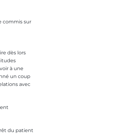
ce commis sur
re dès lors
titudes
voir à une
donné un coup
elations avec
ment
érêt du patient