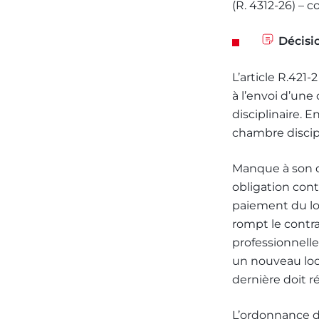
(R. 4312-26) – 
Décisi
L’article R.421
à l’envoi d’une
disciplinaire. 
chambre discipl
Manque à son d
obligation cont
paiement du loy
rompt le contra
professionnelle
un nouveau loc
dernière doit ré
L’ordonnance d