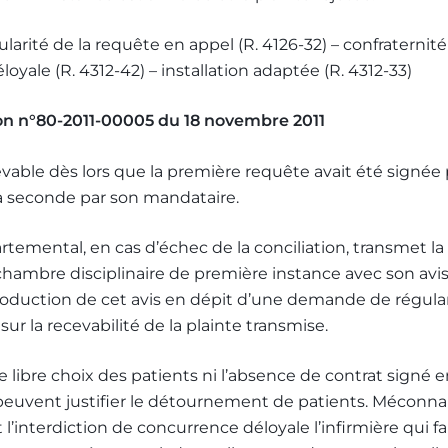
ularité de la requête en appel (R. 4126-32) – confraternité 
oyale (R. 4312-42) – installation adaptée (R. 4312-33)
on n°80-2011-00005 du 18 novembre 2011
evable dès lors que la première requête avait été signée 
la seconde par son mandataire.
rtemental, en cas d’échec de la conciliation, transmet la
a chambre disciplinaire de première instance avec son avi
roduction de cet avis en dépit d’une demande de régular
sur la recevabilité de la plainte transmise.
de libre choix des patients ni l’absence de contrat signé e
 peuvent justifier le détournement de patients. Méconnai
 l’interdiction de concurrence déloyale l’infirmière qui fa