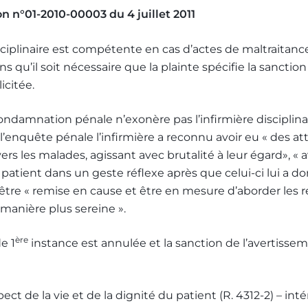
n n°01-2010-00003 du 4 juillet 2011
ciplinaire est compétente en cas d’actes de maltraitan
s qu’il soit nécessaire que la plainte spécifie la sanction
licitée.
ndamnation pénale n’exonère pas l’infirmière disciplinai
l’enquête pénale l’infirmière a reconnu avoir eu « des at
rs les malades, agissant avec brutalité à leur égard», « a
n patient dans un geste réflexe après que celui-ci lui a 
’être « remise en cause et être en mesure d’aborder les r
 manière plus sereine ».
ère
e 1
instance est annulée et la sanction de l’avertisse
pect de la vie et de la dignité du patient (R. 4312-2) – int