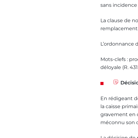
sans incidence 
La clause de no
remplacements 
L’ordonnance d
Mots-clefs : pro
déloyale (R. 43
Décisi
En rédigeant d
la caisse prima
gravement en ca
méconnu son de
La décision de