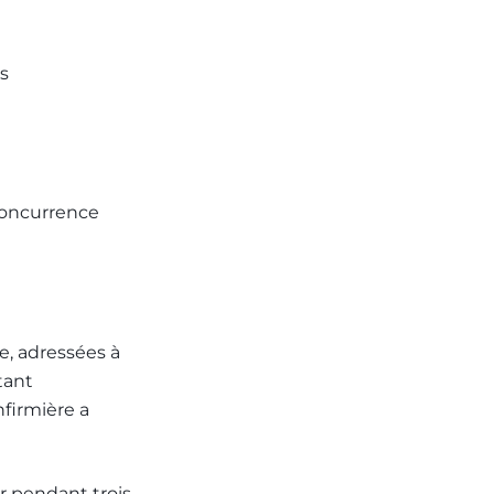
es
 concurrence
e, adressées à
tant
nfirmière a
r pendant trois