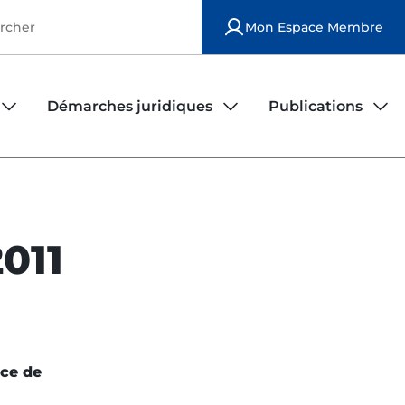
Mon Espace Membre
Démarches juridiques
Publications
iers
rs
Observatoire de la sécurité des infirmiers
Publications national
Modèles de contrats d'exercice
Publications locales
011
Déposer une plainte
Le bulletin ordinal
Fiches juridiques
nce de
FAQ juridique