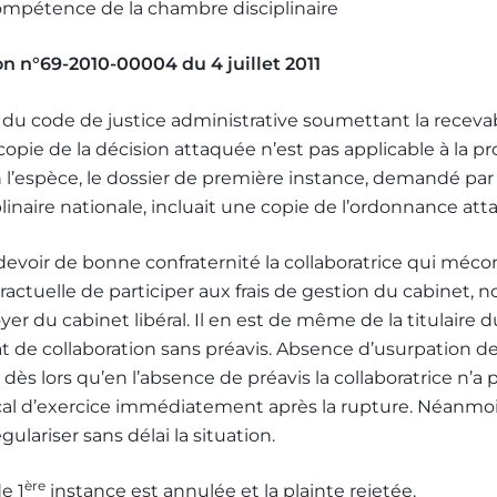
compétence de la chambre disciplinaire
on n°69-2010-00004 du 4 juillet 2011
-2 du code de justice administrative soumettant la recevab
 copie de la décision attaquée n’est pas applicable à la p
En l’espèce, le dossier de première instance, demandé par 
inaire nationale, incluait une copie de l’ordonnance att
evoir de bonne confraternité la collaboratrice qui méco
ractuelle de participer aux frais de gestion du cabinet,
er du cabinet libéral. Il en est de même de la titulaire 
t de collaboration sans préavis. Absence d’usurpation de
 dès lors qu’en l’absence de préavis la collaboratrice n’a
al d’exercice immédiatement après la rupture. Néanmoi
gulariser sans délai la situation.
ère
e 1
instance est annulée et la plainte rejetée.