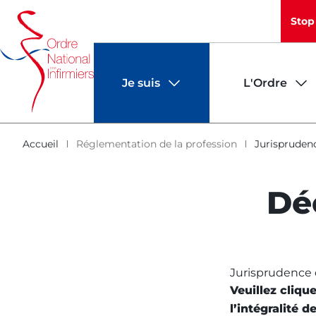
Panneau de gestion des cookies
Stop
au
principale
contenu
de
principal
page
Je suis
L'Ordre
Infirmier
Contacter mon C(I)DOI
Annuaire
Accueil
Réglementation de la profession
Jurispruden
d'Ariane
Patient
L'institution ordin
Certificats
Dé
Etablissement employeur
La démographie infi
Jurisprudence 
Veuillez cliqu
l’intégralité d