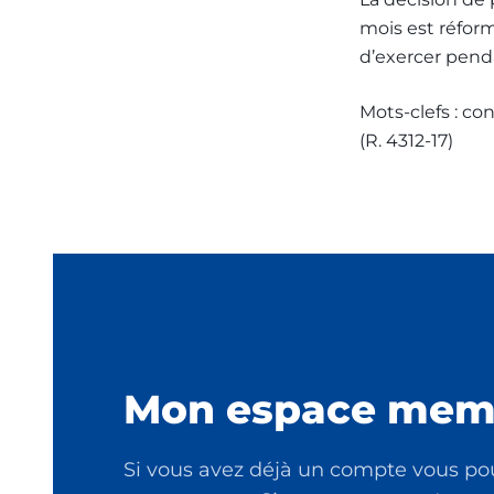
mois est réformé
d’exercer penda
Mots-clefs : con
(R. 4312-17)
Mon espace mem
Si vous avez déjà un compte vous po