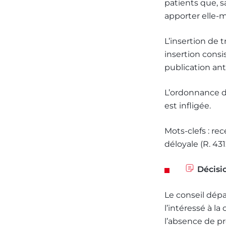
patients que, s
apporter elle-
L’insertion de t
insertion consi
publication ant
L’ordonnance d
est infligée.
Mots-clefs : rec
déloyale (R. 431
Décisi
Le conseil dépa
l’intéressé à l
l’absence de p