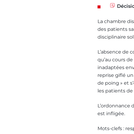
Décisio
La chambre dis
des patients san
disciplinaire sol
L’absence de co
qu’au cours de 
inadaptées enve
reprise giflé u
de poing » et s
les patients de
L’ordonnance d
est infligée.
Mots-clefs : res