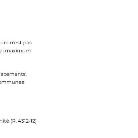
dure n’est pas
délai maximum
placements,
s communes
nité (R. 4312-12)