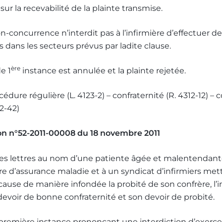
sur la recevabilité de la plainte transmise.
n-concurrence n’interdit pas à l’infirmière d’effectuer d
dans les secteurs prévus par ladite clause.
ère
e 1
instance est annulée et la plainte rejetée.
cédure régulière (L. 4123-2) – confraternité (R. 4312-12) –
12-42)
on n°52-2011-00008 du 18 novembre 2011
es lettres au nom d’une patiente âgée et malentendant
ire d’assurance maladie et à un syndicat d’infirmiers met
use de manière infondée la probité de son confrère, l’i
voir de bonne confraternité et son devoir de probité.
 première instance prononçant une interdiction d’exerce