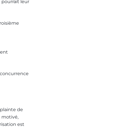
 pourrait leur
troisième
ment
 – concurrence
 plainte de
s motivé,
isation est