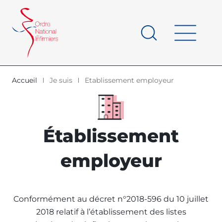
Panneau de gestion des cookies
au
contenu
de
principal
page
Accueil
Je suis
Etablissement employeur
d'Ariane
Établissement
employeur
Conformément au décret n°2018-596 du 10 juillet
2018 relatif à l’établissement des listes