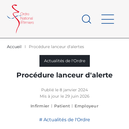
Panneau de gestion des cookies
au
contenu
de
principal
page
Accueil
Procédure lanceur d'alertes
d'Ariane
Actualités de l'Ordre
Procédure lanceur d'alerte
Publié le 8 janvier 2024
Mis à jour le 29 juin 2026
Infirmier
Patient
Employeur
Actualités de l'Ordre