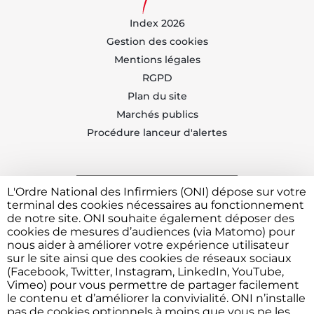
Index 2026
Gestion des cookies
Mentions légales
RGPD
Plan du site
Marchés publics
Procédure lanceur d'alertes
L'Ordre National des Infirmiers (ONI) dépose sur votre
Trouvez votre CDOI
terminal des cookies nécessaires au fonctionnement
de notre site. ONI souhaite également déposer des
cookies de mesures d’audiences (via Matomo) pour
nous aider à améliorer votre expérience utilisateur
Contacter l'ONI
sur le site ainsi que des cookies de réseaux sociaux
(Facebook, Twitter, Instagram, LinkedIn, YouTube,
Vimeo) pour vous permettre de partager facilement
le contenu et d’améliorer la convivialité. ONI n’installe
Vous avez besoin de déposer une plainte ou faire un
pas de cookies optionnels à moins que vous ne les