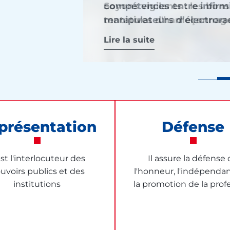
compétences entre infirmi
Soyons vigilants : les bon
infirmière : une étape att
Opposition de l’Ordre des
manipulateurs d’électrora
tentatives d'hameçonnage
reconnaissance de l’auton
infirmiers
Les bulletins de l'Ordre
Lire la suite
Lire la suite
Lire la suite
Lire la suite
présentation
Défense
est l'interlocuteur des
Il assure la défense
uvoirs publics et des
l'honneur, l'indépenda
institutions
la promotion de la prof