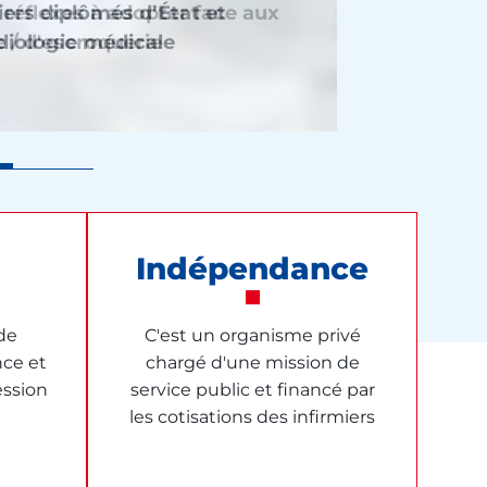
ers diplômés d’État et
s réflexes à adopter face aux
endue pour rendre effective la
 médecins et de l’Ordre des
diologie médicale
 / d'escroquerie
omie infirmière
Indépendance
 de
C'est un organisme privé
nce et
chargé d'une mission de
ession
service public et financé par
les cotisations des infirmiers