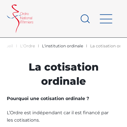
Panneau de gestion des cookies
au
contenu
de
principal
page
Accueil
L'Ordre
L'institution ordinale
La cotisation ordi
d'Ariane
La cotisation
ordinale
Pourquoi une cotisation ordinale ?
L’Ordre est indépendant car il est financé par
les cotisations.