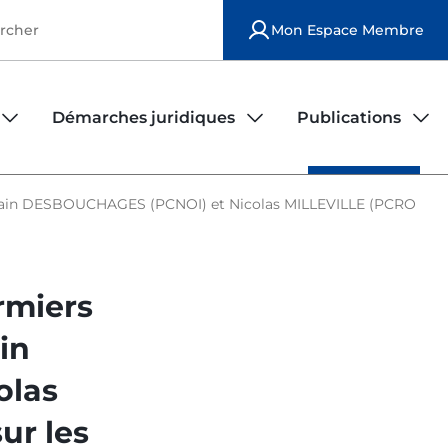
Mon Espace Membre
Démarches juridiques
Publications
iers
rs
Observatoire de la sécurité des infirmiers
Publications national
 Alain DESBOUCHAGES (PCNOI) et Nicolas MILLEVILLE (PCROI) font 
Modèles de contrats d'exercice
Publications locales
rmiers
Déposer une plainte
Le bulletin ordinal
in
Fiches juridiques
olas
FAQ juridique
ur les