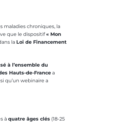
s maladies chroniques, la
e que le dispositif
« Mon
dans la
Loi de Financement
isé à l’ensemble du
 des Hauts-de-France
a
si qu’un webinaire a
és à
quatre âges clés
(18-25