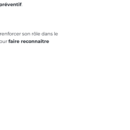
préventif
.
e renforcer son rôle dans le
pour
faire reconnaître