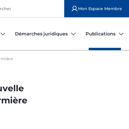
Mon Espace Membre
Démarches juridiques
Publications
iers
rs
Observatoire de la sécurité des infirmiers
Publications national
irmière
Modèles de contrats d'exercice
Publications locales
uvelle
Déposer une plainte
Le bulletin ordinal
rmière
Fiches juridiques
FAQ juridique