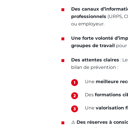
Des canaux d’informati
professionnels
(URPS, CP
ou employeur.
Une forte volonté d’imp
groupes de travail
pour 
Des attentes claires
: Le
bilan de prévention :
Une
meilleure rec
Des
formations ci
Une
valorisation 
⚠️
Des réserves à consi