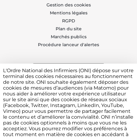
Gestion des cookies
Mentions légales
RGPD
Plan du site
Marchés publics
Procédure lanceur d'alertes
L'Ordre National des Infirmiers (ONI) dépose sur votre
Trouvez votre CDOI
terminal des cookies nécessaires au fonctionnement
de notre site. ONI souhaite également déposer des
cookies de mesures d’audiences (via Matomo) pour
nous aider à améliorer votre expérience utilisateur
Contacter l'ONI
sur le site ainsi que des cookies de réseaux sociaux
(Facebook, Twitter, Instagram, LinkedIn, YouTube,
Vimeo) pour vous permettre de partager facilement
le contenu et d’améliorer la convivialité. ONI n’installe
Vous avez besoin de déposer une plainte ou faire un
pas de cookies optionnels à moins que vous ne les
signalement devant l'Ordre ?
Cliquez ici
acceptiez. Vous pourrez modifier vos préférences à
tout moment en matière de cookies en accédant à