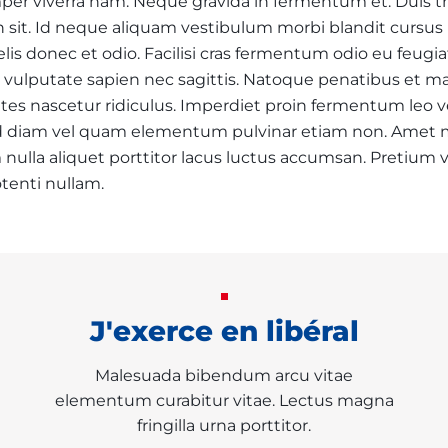
er viverra nam. Neque gravida in fermentum et. Duis tr
h sit. Id neque aliquam vestibulum morbi blandit cursus ri
Les bulletins de l'Ordre
lis donec et odio. Facilisi cras fermentum odio eu feugia
vulputate sapien nec sagittis. Natoque penatibus et ma
es nascetur ridiculus. Imperdiet proin fermentum leo ve
d diam vel quam elementum pulvinar etiam non. Amet 
nulla aliquet porttitor lacus luctus accumsan. Pretium v
tenti nullam.
J'exerce en libéral
Malesuada bibendum arcu vitae
elementum curabitur vitae. Lectus magna
fringilla urna porttitor.