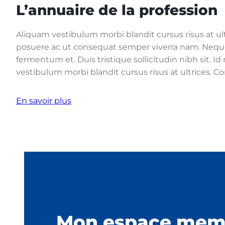
L’annuaire de la profession
Aliquam vestibulum morbi blandit cursus risus at ult
posuere ac ut consequat semper viverra nam. Neque
fermentum et. Duis tristique sollicitudin nibh sit. 
vestibulum morbi blandit cursus risus at ultrices. 
En savoir plus
Mon espace mem