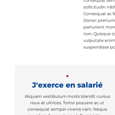
consequat semp
sollicitudin nib
Consequat ac fe
Donec pretium 
parturient mont
non. Quisque i
vulputate enim 
suspendisse po
J'exerce en salarié
Aliquam vestibulum morbi blandit cursus
risus at ultrices. Tortor posuere ac ut
consequat semper viverra nam. Neque