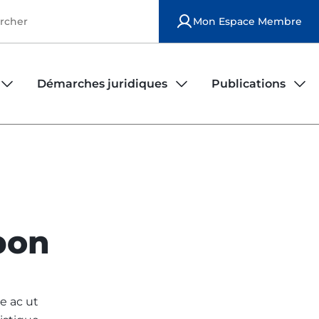
Mon Espace Membre
Démarches juridiques
Publications
iers
rs
Observatoire de la sécurité des infirmiers
Publications national
Modèles de contrats d'exercice
Publications locales
Déposer une plainte
Le bulletin ordinal
pon
Fiches juridiques
FAQ juridique
e ac ut