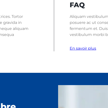
FAQ
rices. Tortor
Aliquam vestibulum m
 gravida in
posuere ac ut cons
Id neque aliquam
fermentum et. Duis t
Consequa
vestibulum morbi bl
En savoir plus
bre