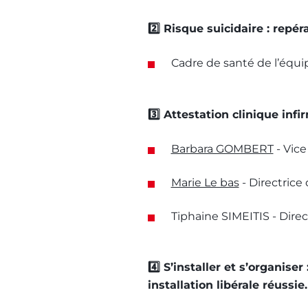
2️⃣ Risque suicidaire : repér
Cadre de santé de l’équi
3️⃣ Attestation clinique inf
Barbara GOMBERT
- Vic
Marie Le bas
- Directrice
Tiphaine SIMEITIS - Dire
4️⃣ S’installer et s’organis
installation libérale réussie.