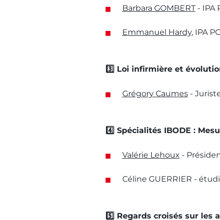
Barbara GOMBERT
- IPA 
Emmanuel Hardy
, IPA P
3️⃣ Loi infirmière et évolutio
Grégory Caumes
- Jurist
4️⃣ Spécialités IBODE : Mesu
Valérie Lehoux
- Préside
Céline GUERRIER - étudia
5️⃣ Regards croisés sur les