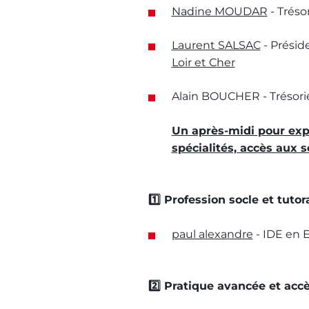
Nadine MOUDAR
- Trésor
Laurent SALSAC
- Présid
Loir et Cher
Alain BOUCHER - Trésori
Un après-midi pour explo
spécialités, accès aux s
1️⃣ Profession socle et tuto
paul alexandre
- IDE en 
2️⃣ Pratique avancée et acc