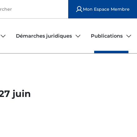
Mon Espace Membre
Démarches juridiques
Publications
iers
rs
Observatoire de la sécurité des infirmiers
Publications national
Modèles de contrats d'exercice
Publications locales
27 juin
Déposer une plainte
Le bulletin ordinal
Fiches juridiques
FAQ juridique