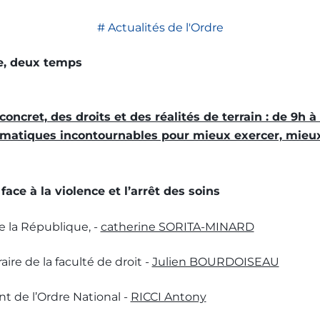
Actualités de l'Ordre
Les bulletins de l'Ordre
e, deux temps
ncret, des droits et des réalités de terrain : de 9h à 
hématiques incontournables pour mieux exercer, mieu
face à la violence et l’arrêt des soins
 la République, -
catherine SORITA-MINARD
re de la faculté de droit -
Julien BOURDOISEAU
t de l’Ordre National -
RICCI Antony