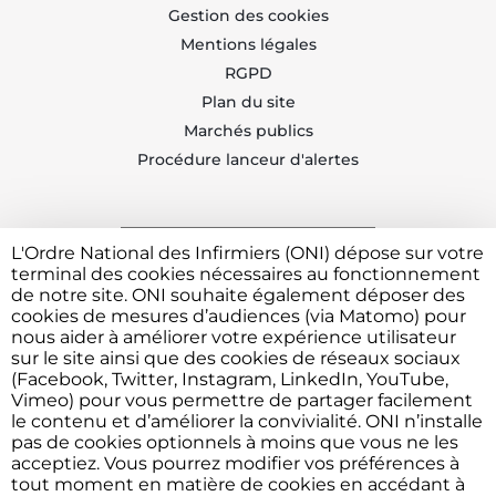
Gestion des cookies
Mentions légales
RGPD
Plan du site
Marchés publics
Procédure lanceur d'alertes
L'Ordre National des Infirmiers (ONI) dépose sur votre
Trouvez votre CDOI
terminal des cookies nécessaires au fonctionnement
de notre site. ONI souhaite également déposer des
cookies de mesures d’audiences (via Matomo) pour
nous aider à améliorer votre expérience utilisateur
Contacter l'ONI
sur le site ainsi que des cookies de réseaux sociaux
(Facebook, Twitter, Instagram, LinkedIn, YouTube,
Vimeo) pour vous permettre de partager facilement
le contenu et d’améliorer la convivialité. ONI n’installe
Vous avez besoin de déposer une plainte ou faire un
pas de cookies optionnels à moins que vous ne les
signalement devant l'Ordre ?
Cliquez ici
acceptiez. Vous pourrez modifier vos préférences à
tout moment en matière de cookies en accédant à