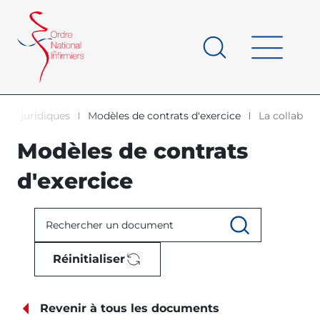
Panneau de gestion des cookies
au
contenu
de
principal
page
es juridiques
Modèles de contrats d'exercice
La collabora
d'Ariane
Modèles de contrats
d'exercice
Réinitialiser
Revenir à tous les documents