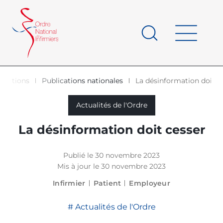
Panneau de gestion des cookies
au
contenu
de
principal
page
lications
Publications nationales
La désinformation doit c
d'Ariane
Actualités de l'Ordre
La désinformation doit cesser
Publié le 30 novembre 2023
Mis à jour le 30 novembre 2023
Infirmier
Patient
Employeur
Actualités de l'Ordre