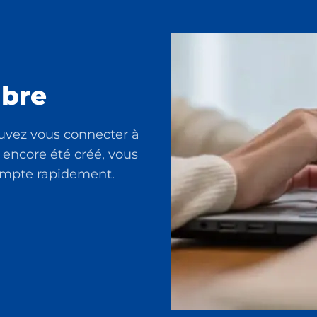
bre
uvez vous connecter à
 encore été créé, vous
compte rapidement.