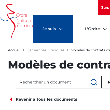
Panneau de gestion des cookies
Stop
au
principale
contenu
de
principal
page
Je suis
L'Ordre
Infirmier
Contacter mon C(I)DOI
Annuaire
Accueil
Démarches juridiques
Modèles de contrats d'
d'Ariane
Modèles de contra
Patient
L'institution ordin
Certificats
Etablissement employeur
La démographie infi
R
Revenir à tous les documents