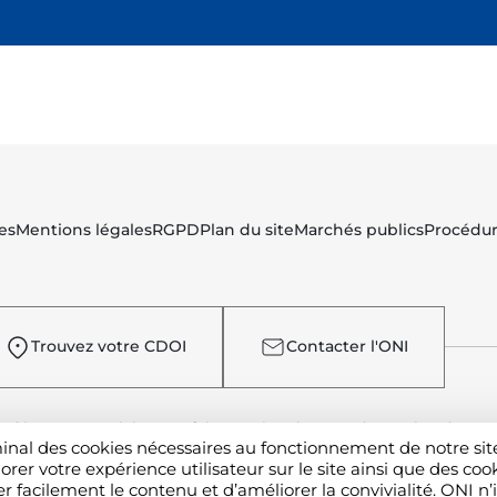
es
Mentions légales
RGPD
Plan du site
Marchés publics
Procédur
Trouvez votre CDOI
Contacter l'ONI
e déposer une plainte ou faire un signalement devant l'Ordre ?
C
rminal des cookies nécessaires au fonctionnement de notre s
r votre expérience utilisateur sur le site ainsi que des coo
facilement le contenu et d’améliorer la convivialité. ONI n’i