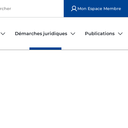
Mon Espace Membre
Démarches juridiques
Publications
iers
rs
Observatoire de la sécurité des infirmiers
Publications national
Modèles de contrats d'exercice
Publications locales
Déposer une plainte
Le bulletin ordinal
Fiches juridiques
FAQ juridique