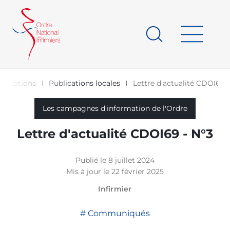
Panneau de gestion des cookies
au
contenu
de
principal
page
blications
Publications locales
Lettre d'actualité CDOI69 -
d'Ariane
Les campagnes d'information de l'Ordre
Lettre d'actualité CDOI69 - N°3
Publié le 8 juillet 2024
Mis à jour le 22 février 2025
Infirmier
Communiqués