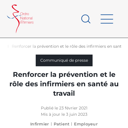
Panneau de gestion des cookies
au
contenu
de
principal
page
les
Renforcer la prévention et le rôle des infirmiers en santé a
d'Ariane
Communiqué de presse
Renforcer la prévention et le
rôle des infirmiers en santé au
travail
Publié le 23 février 2021
Mis à jour le 3 juin 2023
Infirmier
Patient
Employeur