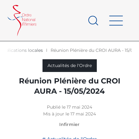
Panneau de gestion des cookies
au
contenu
de
principal
page
Publications locales
Réunion Plénière du CROI AURA - 15/05/
d'Ariane
Actualités de l'Ordre
Réunion Plénière du CROI
AURA - 15/05/2024
Publié le 17 mai 2024
Mis à jour le 17 mai 2024
Infirmier