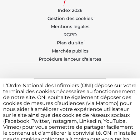
Index 2026
Gestion des cookies
Mentions légales
RGPD
Plan du site
Marchés publics
Procédure lanceur d'alertes
L'Ordre National des Infirmiers (ONI) dépose sur votre
Trouvez votre CDOI
terminal des cookies nécessaires au fonctionnement
de notre site. ONI souhaite également déposer des
cookies de mesures d’audiences (via Matomo) pour
nous aider à améliorer votre expérience utilisateur
Contacter l'ONI
sur le site ainsi que des cookies de réseaux sociaux
(Facebook, Twitter, Instagram, LinkedIn, YouTube,
Vimeo) pour vous permettre de partager facilement
le contenu et d’améliorer la convivialité. ONI n’installe
Vous avez besoin de déposer une plainte ou faire un
pas de cookies optionnels à moins que vous ne les