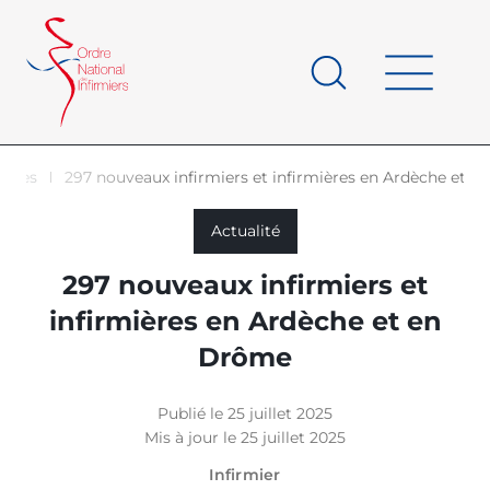
Panneau de gestion des cookies
au
contenu
de
principal
page
cales
297 nouveaux infirmiers et infirmières en Ardèche et 
d'Ariane
Actualité
297 nouveaux infirmiers et
infirmières en Ardèche et en
Drôme
Publié le 25 juillet 2025
Mis à jour le 25 juillet 2025
Infirmier