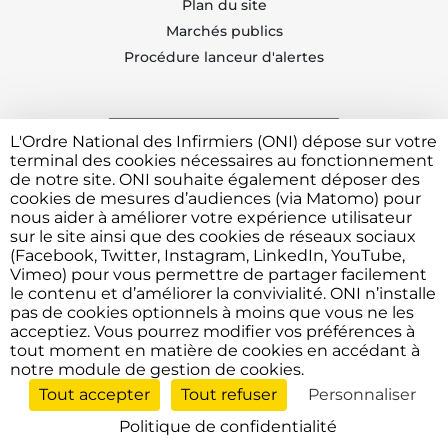
Plan du site
Marchés publics
Procédure lanceur d'alertes
L'Ordre National des Infirmiers (ONI) dépose sur votre
Trouvez votre CDOI
terminal des cookies nécessaires au fonctionnement
de notre site. ONI souhaite également déposer des
cookies de mesures d’audiences (via Matomo) pour
nous aider à améliorer votre expérience utilisateur
Contacter l'ONI
sur le site ainsi que des cookies de réseaux sociaux
(Facebook, Twitter, Instagram, LinkedIn, YouTube,
Vimeo) pour vous permettre de partager facilement
le contenu et d’améliorer la convivialité. ONI n’installe
Vous avez besoin de déposer une plainte ou faire un
pas de cookies optionnels à moins que vous ne les
signalement devant l'Ordre ?
Cliquez ici
acceptiez. Vous pourrez modifier vos préférences à
tout moment en matière de cookies en accédant à
notre module de gestion de cookies.
Tout accepter
Tout refuser
Personnaliser
Contactez l'Ordre
© 2026 Ordre National des Infirmiers — Tous droits réservés.
01 71 93 84 50
Politique de confidentialité