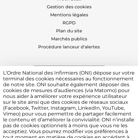
Gestion des cookies
Mentions légales
RGPD
Plan du site
Marchés publics
Procédure lanceur d'alertes
L'Ordre National des Infirmiers (ONI) dépose sur votre
Trouvez votre CDOI
terminal des cookies nécessaires au fonctionnement
de notre site. ONI souhaite également déposer des
cookies de mesures d’audiences (via Matomo) pour
nous aider à améliorer votre expérience utilisateur
Contacter l'ONI
sur le site ainsi que des cookies de réseaux sociaux
(Facebook, Twitter, Instagram, LinkedIn, YouTube,
Vimeo) pour vous permettre de partager facilement
le contenu et d’améliorer la convivialité. ONI n’installe
Vous avez besoin de déposer une plainte ou faire un
pas de cookies optionnels à moins que vous ne les
signalement devant l'Ordre ?
Cliquez ici
acceptiez. Vous pourrez modifier vos préférences à
tout moment en matière de cookies en accédant à