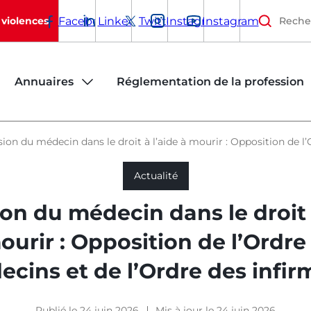
Facebook
Linkedin
Twitter
Instagram
Instagram
 violences
Annuaires
Réglementation de la profession
/C(I)ROI
 de la profession infirmière
Le Conseil National de l'Ordre des Infirm
Code de déontologie des infirmie
sion du médecin dans le droit à l’aide à mourir : Opposition de l
Actualité
ale
 décès : annuaire des infirmiers
Les Conseils (inter)régionaux et
Code de la santé publique
habilités
(inter)départementaux
on du médecin dans le droit 
rmière
Règlement intérieur
S'inscrire à l'Ordre
ourir : Opposition de l’Ordre
Jurisprudence
cins et de l’Ordre des infir
La cotisation ordinale
Règlement électoral
Les élections ordinales
Publié le 24 juin 2026
Mis à jour le 24 juin 2026