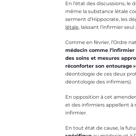
En l’état des discussions, le 
même la substance létale consi
serment d’Hippocrate, les d
létale
, laissant l’infirmier seu
Comme en février, l’Ordre nat
médecin comme l’infirmier 
des soins et mesures approp
réconforter son entourage »
déontologie de ces deux prof
déontologie des infirmiers).
En opposition à cet amendeme
et des infirmiers appellent 
infirmier.
En tout état de cause, la fut
spécifique
au médecin et à l’