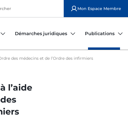
Mon Espace Membre
Démarches juridiques
Publications
iers
rs
Observatoire de la sécurité des infirmiers
Publications national
’Ordre des médecins et de l’Ordre des infirmiers
Modèles de contrats d'exercice
Publications locales
à l’aide
Déposer une plainte
Le bulletin ordinal
 des
Fiches juridiques
miers
FAQ juridique