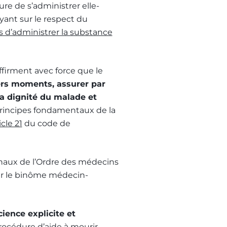
ure de s’administrer elle-
uyant sur le respect du
 d’administrer la substance
ffirment avec force que le
ers moments, assurer par
la dignité du malade et
principes fondamentaux de la
icle 21
du code de
onaux de l’Ordre des médecins
par le binôme médecin-
ience explicite et
procédure d’aide à mourir.