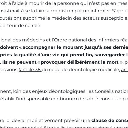
droit à l’aide à mourir de la personne qui n’est pas en mes
sterait à se la faire administrer par un infirmier. S’app
éputés ont
supprimé le médecin des acteurs susceptibles
l porteur de ce rôle.
ional des médecins et l’Ordre national des infirmiers réa
doivent « accompagner le mourant jusqu’à ses derni
riés la qualité d’une vie qui prend fin, sauvegarder 
. Ils ne peuvent « provoquer délibérément la mort »
, 
essions (
article 38
du code de déontologie médicale,
art
nt, loin des enjeux déontologiques, les Conseils nati
à rétablir l’indispensable continuum de santé constitué 
ure loi devra impérativement prévoir une
clause de consc
infirmier
amenés à être sollicités pour participer à une 