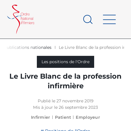
Panneau de gestion des cookies
au
contenu
de
principal
page
Publications nationales
Le Livre Blanc de la profession infi
d'Ariane
Les positions de l'Ordre
Le Livre Blanc de la profession
infirmière
Publié le 27 novembre 2019
Mis à jour le 26 septembre 2023
Infirmier
Patient
Employeur