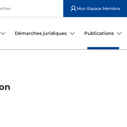
Mon Espace Membre
Démarches juridiques
Publications
iers
rs
Observatoire de la sécurité des infirmiers
Publications national
Modèles de contrats d'exercice
Publications locales
ion
Déposer une plainte
Le bulletin ordinal
Fiches juridiques
FAQ juridique