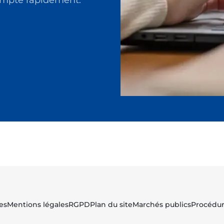
compte rapidement.
es
Mentions légales
RGPD
Plan du site
Marchés publics
Procédur