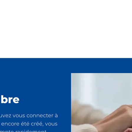
bre
uvez vous connecter à
 encore été créé, vous