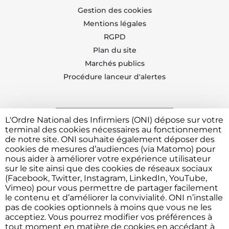
Gestion des cookies
Mentions légales
RGPD
Plan du site
Marchés publics
Procédure lanceur d'alertes
L'Ordre National des Infirmiers (ONI) dépose sur votre
Trouvez votre CDOI
terminal des cookies nécessaires au fonctionnement
de notre site. ONI souhaite également déposer des
cookies de mesures d’audiences (via Matomo) pour
nous aider à améliorer votre expérience utilisateur
Contacter l'ONI
sur le site ainsi que des cookies de réseaux sociaux
(Facebook, Twitter, Instagram, LinkedIn, YouTube,
Vimeo) pour vous permettre de partager facilement
le contenu et d’améliorer la convivialité. ONI n’installe
Vous avez besoin de déposer une plainte ou faire un
pas de cookies optionnels à moins que vous ne les
signalement devant l'Ordre ?
Cliquez ici
acceptiez. Vous pourrez modifier vos préférences à
tout moment en matière de cookies en accédant à