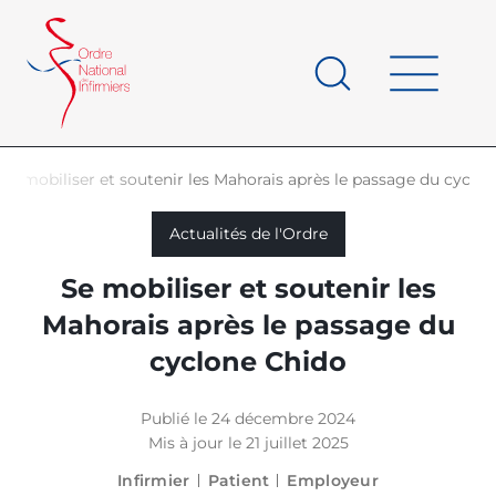
Panneau de gestion des cookies
au
contenu
de
principal
page
Se mobiliser et soutenir les Mahorais après le passage du cyclo
d'Ariane
Actualités de l'Ordre
Se mobiliser et soutenir les
Mahorais après le passage du
cyclone Chido
Publié le 24 décembre 2024
Mis à jour le 21 juillet 2025
Infirmier
Patient
Employeur