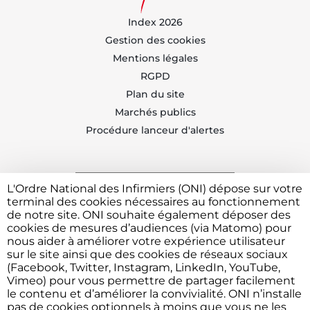
Index 2026
Gestion des cookies
Mentions légales
RGPD
Plan du site
Marchés publics
Procédure lanceur d'alertes
L'Ordre National des Infirmiers (ONI) dépose sur votre
Trouvez votre CDOI
terminal des cookies nécessaires au fonctionnement
de notre site. ONI souhaite également déposer des
cookies de mesures d’audiences (via Matomo) pour
nous aider à améliorer votre expérience utilisateur
Contacter l'ONI
sur le site ainsi que des cookies de réseaux sociaux
(Facebook, Twitter, Instagram, LinkedIn, YouTube,
Vimeo) pour vous permettre de partager facilement
le contenu et d’améliorer la convivialité. ONI n’installe
Vous avez besoin de déposer une plainte ou faire un
pas de cookies optionnels à moins que vous ne les