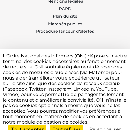
Mentions légales
RGPD
Plan du site
Marchés publics
Procédure lanceur d'alertes
L'Ordre National des Infirmiers (ONI) dépose sur votre
Trouvez votre CDOI
terminal des cookies nécessaires au fonctionnement
de notre site. ONI souhaite également déposer des
cookies de mesures d’audiences (via Matomo) pour
nous aider à améliorer votre expérience utilisateur
Contacter l'ONI
sur le site ainsi que des cookies de réseaux sociaux
(Facebook, Twitter, Instagram, LinkedIn, YouTube,
Vimeo) pour vous permettre de partager facilement
le contenu et d’améliorer la convivialité. ONI n’installe
Vous avez besoin de déposer une plainte ou faire un
pas de cookies optionnels à moins que vous ne les
signalement devant l'Ordre ?
Cliquez ici
acceptiez. Vous pourrez modifier vos préférences à
tout moment en matière de cookies en accédant à
notre module de gestion de cookies.
Tout accepter
Tout refuser
Personnaliser