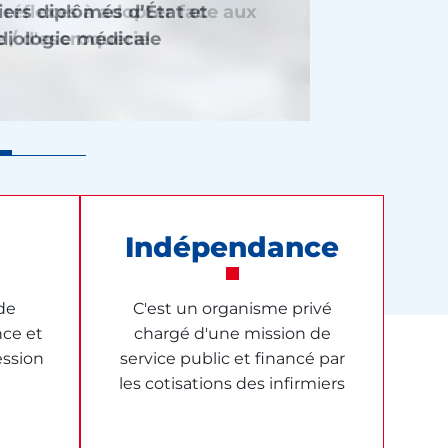
ers diplômés d’État et
s réflexes à adopter face aux
endue pour rendre effective la
 médecins et de l’Ordre des
diologie médicale
 / d'escroquerie
omie infirmière
Indépendance
 de
C'est un organisme privé
nce et
chargé d'une mission de
ession
service public et financé par
les cotisations des infirmiers