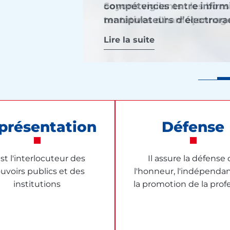
compétences entre infirmi
Soyons vigilants : les bon
infirmière : une étape att
Opposition de l’Ordre des
manipulateurs d’électrora
tentatives d'hameçonnage
reconnaissance de l’auton
infirmiers
Les bulletins de l'Ordre
Lire la suite
Lire la suite
Lire la suite
Lire la suite
présentation
Défense
est l'interlocuteur des
Il assure la défense
uvoirs publics et des
l'honneur, l'indépenda
institutions
la promotion de la prof