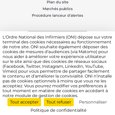
Plan du site
Marchés publics
Procédure lanceur d'alertes
L'Ordre National des Infirmiers (ONI) dépose sur votre
Trouvez votre CDOI
terminal des cookies nécessaires au fonctionnement
de notre site. ONI souhaite également déposer des
cookies de mesures d’audiences (via Matomo) pour
nous aider à améliorer votre expérience utilisateur
Contacter l'ONI
sur le site ainsi que des cookies de réseaux sociaux
(Facebook, Twitter, Instagram, LinkedIn, YouTube,
Vimeo) pour vous permettre de partager facilement
le contenu et d’améliorer la convivialité. ONI n’installe
Vous avez besoin de déposer une plainte ou faire un
pas de cookies optionnels à moins que vous ne les
signalement devant l'Ordre ?
Cliquez ici
acceptiez. Vous pourrez modifier vos préférences à
tout moment en matière de cookies en accédant à
notre module de gestion de cookies.
Tout accepter
Tout refuser
Personnaliser
Contactez l'Ordre
© 2026 Ordre National des Infirmiers — Tous droits réservés.
01 71 93 84 50
Politique de confidentialité