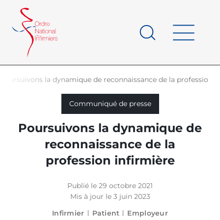
Panneau de gestion des cookies
au
contenu
de
principal
page
Poursuivons la dynamique de reconnaissance de la profession i
d'Ariane
Communiqué de presse
Poursuivons la dynamique de
reconnaissance de la
profession infirmière
Publié le 29 octobre 2021
Mis à jour le 3 juin 2023
Infirmier
Patient
Employeur